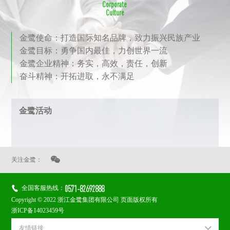
C
o
r
p
o
r
a
t
e
C
u
l
t
u
r
e
金鹭使命：打造国际知名品牌，致力振兴民族产业
金鹭目标：勇争国内最佳，力创世界一流
金鹭企业精神：务实，高效，责任，创新
奋斗精神：开拓进取，永不满足
金鹭活动

关注金鹭：
0571-82692888

全国客服热线：
Copyright © 2022 浙江金鹭集团有限公司 页面版权所有
浙ICP备14023459号
友情链接
