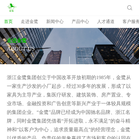

首页
走进金鹭
新闻中心
产品中心
人才通道
客户服
走
进
金
鹭
A
B
O
U
T
U
S
浙江金鹭集团创立于中国改革开放初期的1985年，金鹭从
一家生产沙发的小厂起步，经过30多年的发展，形成了以
家具为主导产业，集医疗研发、建筑装饰、房产置业、专
业市场、金融投资和广告创意等新兴产业于一体较具规模
的集团企业。“金鹭”品牌已经成为中国驰名品牌、浙江名
牌，同时金鹭集团凭借着“开拓进取，永不满足”的奋斗精
神和“以客户为中心，追求质量最高点”的经营理念，金鹭
以优质的产品、负责任的形象赢得了市场和客户的认同在