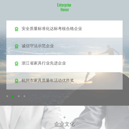
E
n
t
e
r
p
r
i
s
e
H
o
n
o
r

安全质量标准化达标考核合格企业

诚信守法示范企业

浙江省家具行业先进企业

杭州市家具质量年活动优胜奖
+
企
业
文
化