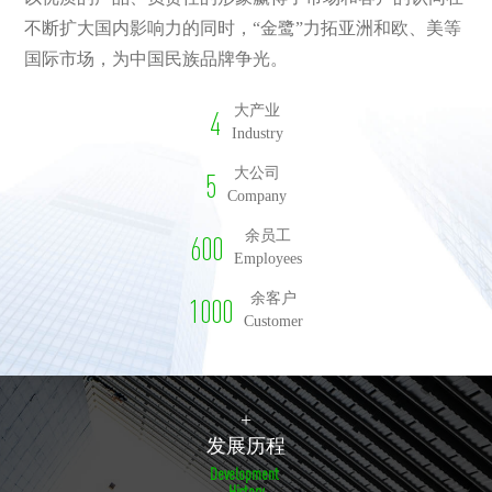
不断扩大国内影响力的同时，“金鹭”力拓亚洲和欧、美等
国际市场，为中国民族品牌争光。
大产业
4
Industry
大公司
5
Company
余员工
6
0
0
Employees
余客户
1
0
0
0
Customer
+
发
展
历
程
D
e
v
e
l
o
p
m
e
n
t
H
i
s
t
o
r
y