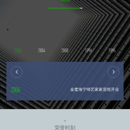
2006
2004
2000
1996
1995


2006
金鹭海宁缔艺家家居馆开业
+
荣
誉
时
刻